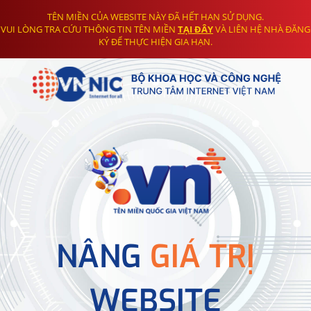
TÊN MIỀN CỦA WEBSITE NÀY ĐÃ HẾT HẠN SỬ DỤNG.
VUI LÒNG TRA CỨU THÔNG TIN TÊN MIỀN
TẠI ĐÂY
VÀ LIÊN HỆ NHÀ ĐĂNG
KÝ ĐỂ THỰC HIỆN GIA HẠN.
NÂNG
GIÁ TRỊ
WEBSITE